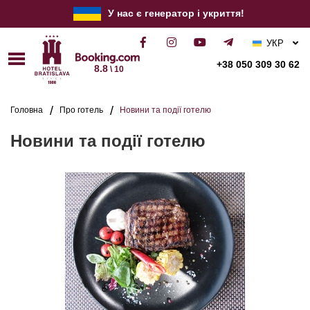
У нас є генератор і укриття!
УКР
РУС
+38 050 309 30 62
8.8
\ 10
ENG
Головна
Про готель
Новини та події готелю
Новини та події готелю