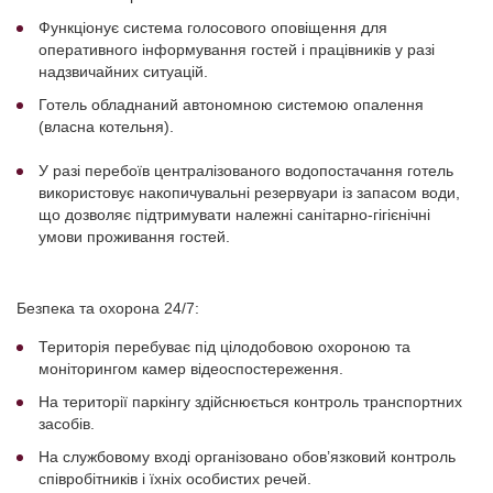
Функціонує система голосового оповіщення для
оперативного інформування гостей і працівників у разі
надзвичайних ситуацій.
Готель обладнаний автономною системою опалення
(власна котельня).
У разі перебоїв централізованого водопостачання готель
використовує накопичувальні резервуари із запасом води,
що дозволяє підтримувати належні санітарно-гігієнічні
умови проживання гостей.
Безпека та охорона 24/7:
Територія перебуває під цілодобовою охороною та
моніторингом камер відеоспостереження.
На території паркінгу здійснюється контроль транспортних
засобів.
На службовому вході організовано обов’язковий контроль
співробітників і їхніх особистих речей.