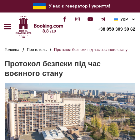
У нас є генератор і укриття!
УКР
РУС
+38 050 309 30 62
8.8
\ 10
ENG
Головна
Про готель
Протокол безпеки під час воєнного стану
Протокол безпеки під час
воєнного стану