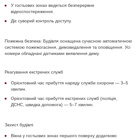
У гостьових зонах ведеться безперервне
відеоспостереження.
Діє суворий контроль доступу.
Пожежна безпека:
Будівля оснащена сучасною автоматичною
системою пожежогасіння, димовидалення та оповіщення. Усі
номери обладнані датчиками виявлення диму.
Реагування екстрених служб
Орієнтовний час прибуття наряду служби охорони — 3–5
хвилин.
Орієнтовний час прибуття екстрених служб (поліція,
ДСНС, швидка допомога) — 5–7 хвилин.
Захист будівлі
Вікна у гостьових зонах першого поверху додатково