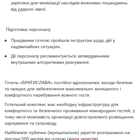
укріплені для мінімізації наслідків можливих пошкоджень
від ударної хвилі.
Підготовка персоналу
Працівники готелю пройшли інструктаж щодо дій у
надзвичайних ситуаціях.
Дії персоналу регламентуються затвердженими
внутрішніми алгоритмами реагування.
Готель «БРАТИСЛАВА» постійно вдосконалює заходи безпеки
та працює для забезпечення максимально захищеного і
комфортного перебування кожного гостя.
Готельний комплекс має необхідну інфраструктуру для
комфортного та безпечного проживання міжнародних гостей, у
тому числі можливість організації довгострокового розміщення,
харчування та супроводу.
Найближче публічне (муніципальне) укриття розташовано на
відстані 500 метрів від готелю
(мапа укриттів)
.