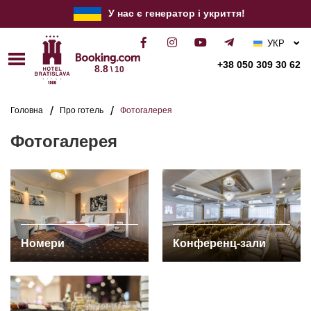
У нас є генератор і укриття!
УКР
РУС
+38 050 309 30 62
8.8
\ 10
ENG
Головна
Про готель
Фотогалерея
Фотогалерея
Номери
Конференц-зали