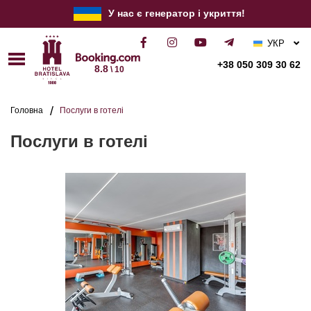
У нас є генератор і укриття!
УКР
РУС
+38 050 309 30 62
8.8
\ 10
ENG
Головна
Послуги в готелі
Послуги в готелі