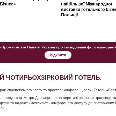
«Бізнес»
найбільшої Міжнародної
виставки готельного бізне
Польщі!
-Промислової Палати України про засвідчення форс-мажорних 
Відкрити
ИЙ ЧОТИРЬОХЗІРКОВИЙ ГОТЕЛЬ.
оран європейського класу та просторі конференц-зали. Готель «Брат
, поруч із ст. метро Дарниця , та на перетині основних транспортни
портом та надають можливість комфортного доступу до виставкових і 
лиці.