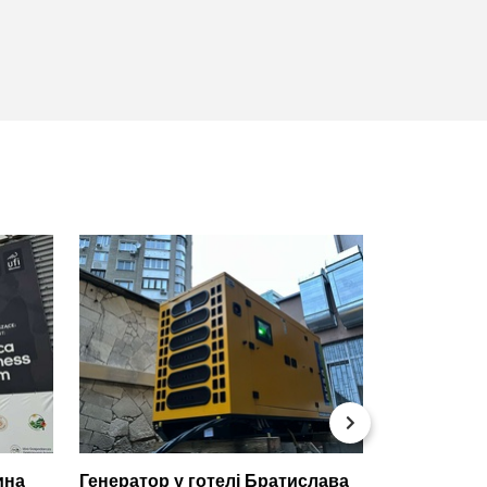
Новорічни
тина
Генератор у готелі Братислава