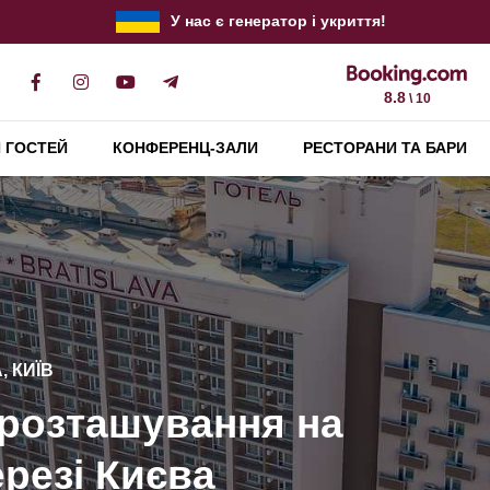
У нас є генератор і укриття!
8.8
\ 10
 ГОСТЕЙ
КОНФЕРЕНЦ-ЗАЛИ
РЕСТОРАНИ ТА БАРИ
 КИЇВ
 КИЇВ
 КИЇВ
чні конференції та
 КИЇВ
 розташування на
та корпоративи до
ортабельних
обладнання
резі Києва
й