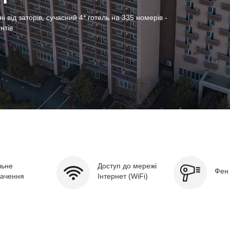
ні конферненц-зали, можливість онлайн-
 від заторів, сучасний 4* готель на 335 номерів -
оди або камерні приватні події, смачні страви від
ерекладу та якісний вмонтований звук аби робочий
va Hotel Kyiv
нтів
і рішення для бізнес-заходів
ефективним
льне
Доступ до мережі
Фен 
бачення
Інтернет (WiFi)