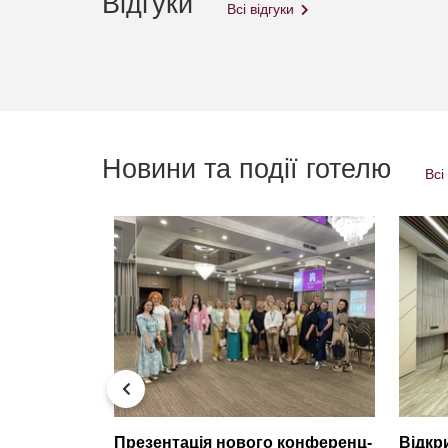
Відгуки
Всі відгуки
Новини та події готелю
Всі
тив
Презентація нового конференц-
Відкр