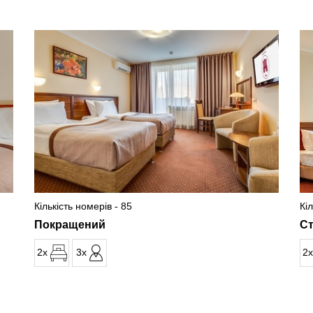
Кількість номерів - 85
Кі
Покращений
Ст
2x
3x
2