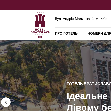
Вул. Андрія Малишка, 1, м. Київ
ПРО ГОТЕЛЬ
НОМЕРИ ДЛЯ
ГОТЕЛЬ БРАТИСЛАВА,
ГОТЕЛЬ БРАТИСЛАВА,
ГОТЕЛЬ БРАТИСЛАВА,
Технологі
ГОТЕЛЬ БРАТИСЛАВА,
Ідеальне
Банкети 
335 комф
сучасне 
Лівому бе
400 госте