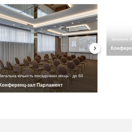
Загальна к
Конфере
Загальна кількість посадочних місць - до 60
Конференц-зал Парламент