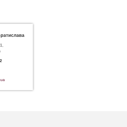
Братислава
1,
а
2
.ua