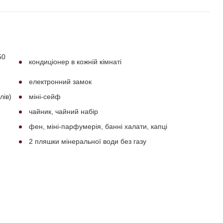
50
кондиціонер в кожній кімнаті
електронний замок
лів)
міні-сейф
чайник, чайний набір
фен, міні-парфумерія, банні халати, капці
2 пляшки мінеральної води без газу