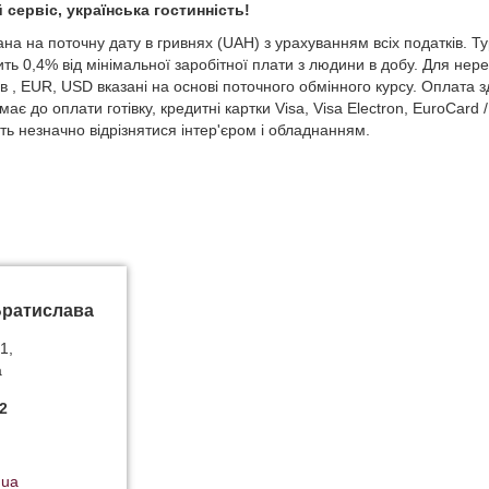
сервіс, українська гостинність!
а на поточну дату в гривнях (UAH) з урахуванням всіх податків. Ту
ить 0,4% від мінімальної заробітної плати з людини в добу. Для нере
и в , EUR, USD вказані на основі поточного обмінного курсу. Оплата 
ає до оплати готівку, кредитні картки Visa, Visa Electron, EuroCard
ь незначно відрізнятися інтер'єром і обладнанням.
Братислава
1,
а
2
.ua