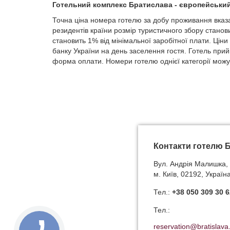
Готельний комплекс Братислава - європейський 
Точна ціна номера готелю за добу проживання вказан
резидентів країни розмір туристичного збору станов
становить 1% від мінімальної заробітної плати. Цін
банку України на день заселення гостя. Готель прийм
форма оплати. Номери готелю однієї категорії можут
Контакти готелю 
Вул. Андрія Малишка, 
м. Київ, 02192, Україн
Тел.:
+38 050 309 30 6
Тел.:
reservation@bratislava