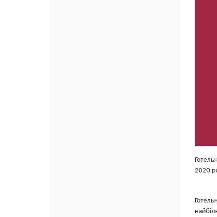
Готель
2020 р
Готель
найбіл