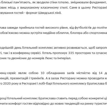
та близькі пам'ятають, як зводили стіни готелю, зміцнювали фундамент
ових місць у вишуканому класичному стилі. Саме в цьому Ресторані 
вування гостей - формат Шведської лінії.
ава завжди приймала гостей високого рівня, від футболістів до політик
 обов'язково можна зустріти медійне обличчя, блогера або спортсмена
годнішній день Готельний комплекс активно розвивається, щоб запропо
і, так і в конференц-сервісі. Готель пропонує 335 просторих та сучасн
сних та двомісних до номерів Люкс та Імперіал.
енц-сервіс являє собою 10 обладнаних залів місткістю від 14 д
нцій, презентацій і тренінгів. А в залах Ресторану можна проводити к
го 2020 року в Ресторані і лобі-барі Готельного комплексу Братислава
 році Готельний комплекс Братислава ставить перед собою конкретні ці
чити комфорт гостям відповідно до нових тенденцій на ринку туристично