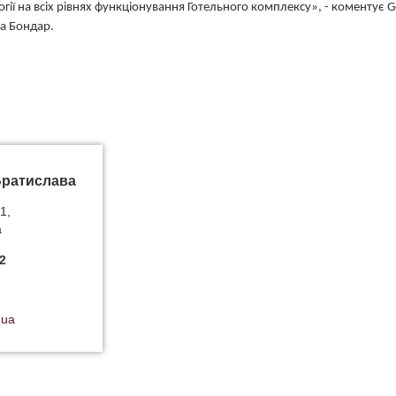
огії на всіх рівнях функціонування Готельного комплексу», - коментує 
на Бондар.
Братислава
1,
а
2
.ua