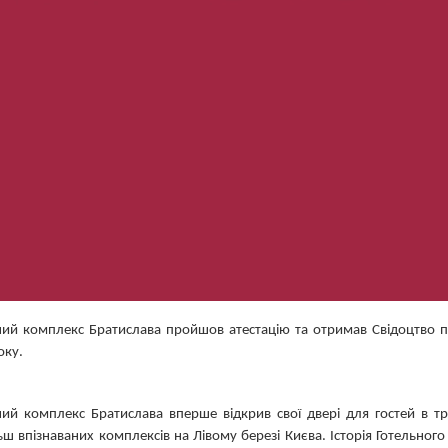
ний комплекс Братислава пройшов атестацію
та отримав Свідоцтво 
оку.
ний комплекс Братислава вперше відкрив свої двері для гостей в т
ьш впізнаваних комплексів на Лівому березі Києва. Історія Готельного