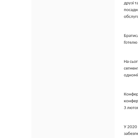
друзі 
посадк
обслуго
Братисл
Готелю
На сьо
сегмент
одномі
Конфер
конфере
З люто
У 2020
забезпе