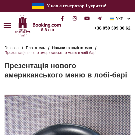
У нас є генератор і укриття!
УКР
РУС
+38 050 309 30 62
8.8
\ 10
ENG
Головна
Про готель
Новини та події готелю
Презентація нового американського меню в лобі-барі
Презентація нового
американського меню в лобі-барі