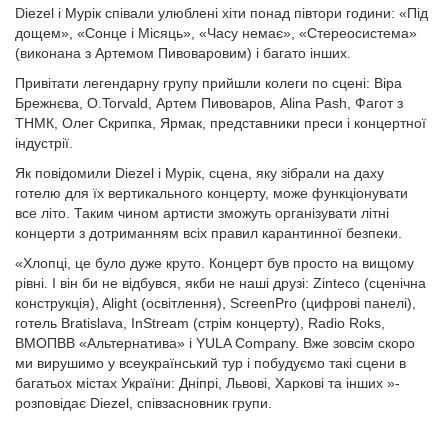
Diezel і Мурік співали улюблені хіти понад півтори години: «Під
дощем», «Сонце і Місяць», «Часу немає», «Стереосистема»
(виконана з Артемом Пивоваровим) і багато інших.
Привітати легендарну групу прийшли колеги по сцені: Віра
Брежнєва, O.Torvald, Артем Пивоваров, Alina Pash, Фагот з
ТНМК, Олег Скрипка, Ярмак, представники преси і концертної
індустрії.
Як повідомили Diezel і Мурік, сцена, яку зібрали на даху
готелю для їх вертикального концерту, може функціонувати
все літо. Таким чином артисти зможуть організувати літні
концерти з дотриманням всіх правил карантинної безпеки.
«Хлопці, це було дуже круто. Концерт був просто на вищому
рівні. І він би не відбувся, якби не наші друзі: Zinteco (сценічна
конструкція), Alight (освітлення), ScreenPro (цифрові панелі),
готель Bratislava, InStream (стрім концерту), Radio Roks,
ВМОПВВ «Альтернатива» і YULA Company. Вже зовсім скоро
ми вирушимо у всеукраїнський тур і побудуємо такі сцени в
багатьох містах України: Дніпрі, Львові, Харкові та інших »-
розповідає Diezel, співзасновник групи.