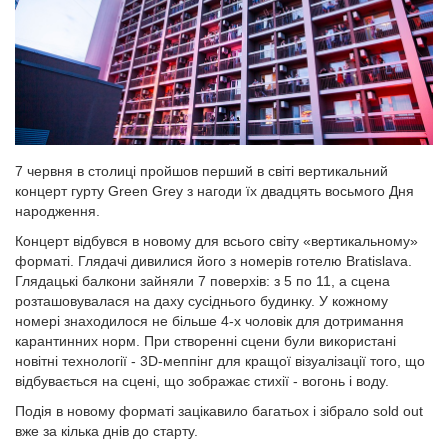
7 червня в столиці пройшов перший в світі вертикальний
концерт гурту Green Grey з нагоди їх двадцять восьмого Дня
народження.
Концерт відбувся в новому для всього світу «вертикальному»
форматі. Глядачі дивилися його з номерів готелю Bratislava.
Глядацькі балкони зайняли 7 поверхів: з 5 по 11, а сцена
розташовувалася на даху сусіднього будинку. У кожному
номері знаходилося не більше 4-х чоловік для дотримання
карантинних норм. При створенні сцени були використані
новітні технології - 3D-меппінг для кращої візуалізації того, що
відбувається на сцені, що зображає стихії - вогонь і воду.
Подія в новому форматі зацікавило багатьох і зібрало sold out
вже за кілька днів до старту.