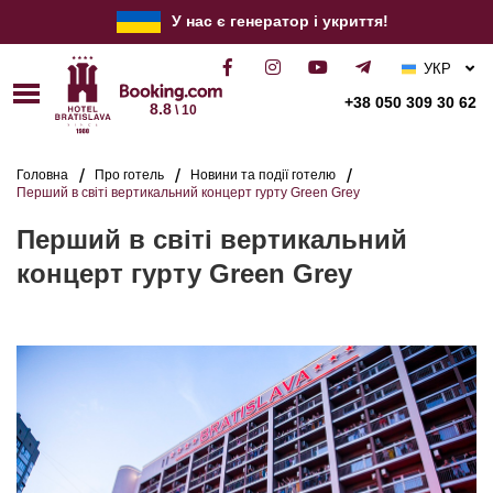
У нас є генератор і укриття!
УКР
РУС
+38 050 309 30 62
8.8
\ 10
ENG
Головна
Про готель
Новини та події готелю
Перший в світі вертикальний концерт гурту Green Grey
Перший в світі вертикальний
концерт гурту Green Grey