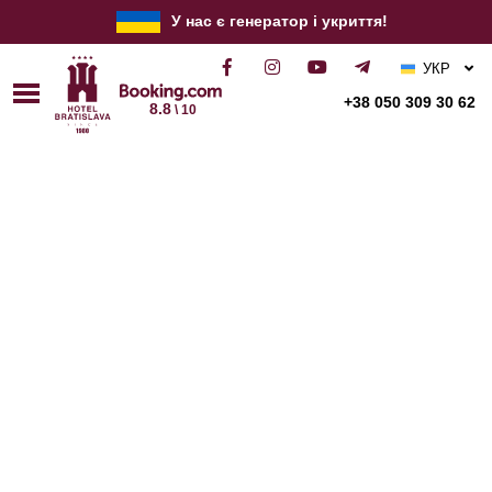
У нас є генератор і укриття!
УКР
РУС
+38 050 309 30 62
8.8
\ 10
ENG