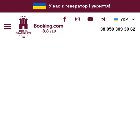
У нас є генератор і укриття!
УКР
РУС
+38 050 309 30 62
8.8
\ 10
ENG