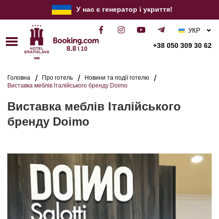
У нас є генератор і укриття!
УКР
РУС
+38 050 309 30 62
8.8
\ 10
ENG
Головна
Про готель
Новини та події готелю
Виставка меблів Італійського бренду Doimo
Виставка меблів Італійського
бренду Doimo