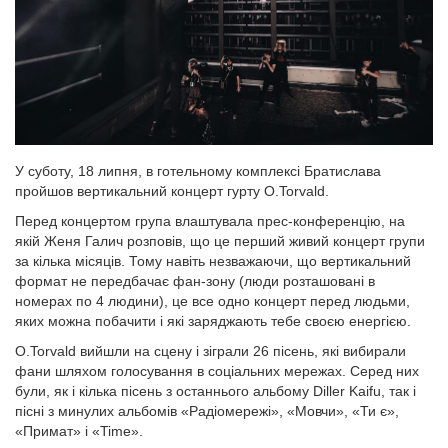
У суботу, 18 липня, в готельному комплексі Братислава
пройшов вертикальний концерт гурту O.Torvald.
Перед концертом група влаштувала прес-конференцію, на
якій Женя Галич розповів, що це перший живий концерт групи
за кілька місяців. Тому навіть незважаючи, що вертикальний
формат не передбачає фан-зону (люди розташовані в
номерах по 4 людини), це все одно концерт перед людьми,
яких можна побачити і які заряджають тебе своєю енергією.
O.Torvald вийшли на сцену і зіграли 26 пісень, які вибирали
фани шляхом голосування в соціальних мережах. Серед них
були, як і кілька пісень з останнього альбому Diller Kaifu, так і
пісні з минулих альбомів «Радіомережі», «Мовчи», «Ти є»,
«Примат» і «Time».