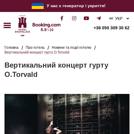
У нас є генератор і укриття!
УКР
РУС
+38 050 309 30 62
8.8
\ 10
ENG
Головна
Про готель
Новини та події готелю
Вертикальний концерт гурту O.Torvald
Вертикальний концерт гурту
O.Torvald