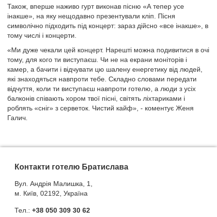
Також, вперше наживо гурт виконав пісню «А тепер усе
інакше», на яку нещодавно презентували кліп. Пісня
символічно підходить під концерт: зараз дійсно «все інакше», в
тому числі і концерти.
«Ми дуже чекали цей концерт. Нарешті можна подивитися в очі
тому, для кого ти виступаєш. Чи не на екрани моніторів і
камер, а бачити і відчувати цю шалену енергетику від людей,
які знаходяться навпроти тебе. Складно словами передати
відчуття, коли ти виступаєш навпроти готелю, а люди з усіх
балконів співають хором твої пісні, світять ліхтариками і
роблять «сніг» з серветок. Чистий кайф», - коментує Женя
Галич.
Контакти готелю Братислава
Вул. Андрія Малишка, 1,
м. Київ, 02192, Україна
Тел.:
+38 050 309 30 62