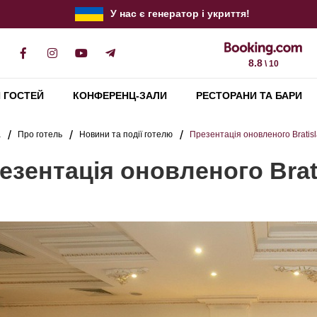
У нас є генератор і укриття!
8.8
\ 10
 ГОСТЕЙ
КОНФЕРЕНЦ-ЗАЛИ
РЕСТОРАНИ ТА БАРИ
а
Про готель
Новини та події готелю
Презентація оновленого Bratisl
езентація оновленого Brati