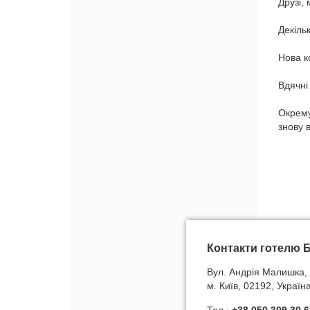
Друзі,
Декіль
Нова к
Вдячні 
Окрему
знову в
Контакти готелю 
Вул. Андрія Малишка, 
м. Київ, 02192, Україн