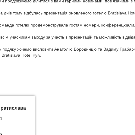
 ми продовжуємо ділитися з вами гарними новинами, пов'язаними з 
ка днів тому відбулась презентація оновленого готелю Bratislava Hot
оманда готелю продемонструвала гостям номери, конференц-зали,
всiм учасникам заходу за участь в презентацій̈ та можливість відвідат
 подяку хочемо висловити Анатолію Бородинцю та Вадиму Грабарчук
 Bratislava Hotel Kyiv.
Братислава
1,
а