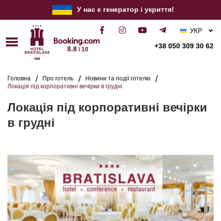
У нас є генератор і укриття!
УКР
РУС
+38 050 309 30 62
8.8
\ 10
ENG
Головна
Про готель
Новини та події готелю
Локація під корпоративні вечірки в грудні
Локація під корпоративні вечірки
в грудні