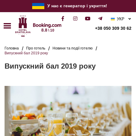
У нас є генератор і укриття!
УКР
РУС
+38 050 309 30 62
8.8
\ 10
ENG
Головна
Про готель
Новини та події готелю
Випускний бал 2019 року
Випускний бал 2019 року