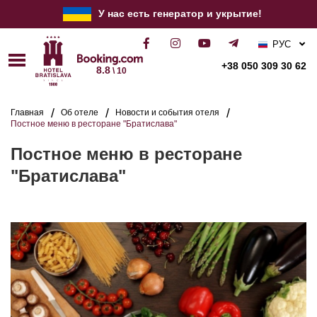
У нас есть генератор и укрытие!
РУС
УКР
+38 050 309 30 62
8.8
\ 10
ENG
Главная
Об отеле
Новости и события отеля
Постное меню в ресторане "Братислава"
Постное меню в ресторане
"Братислава"