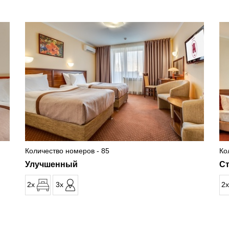
Количество номеров - 85
Ко
Улучшенный
С
2x
3x
2