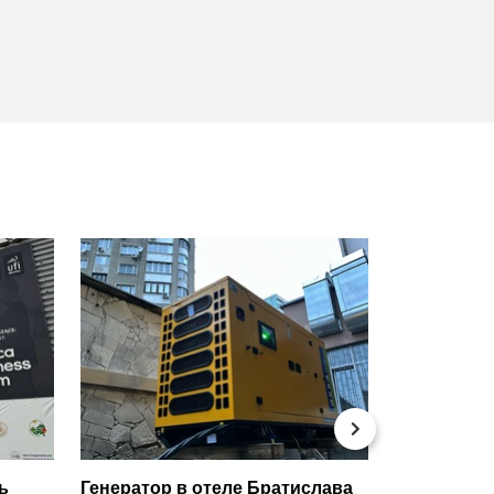
Новорічни
ть
Генератор в отеле Братислава