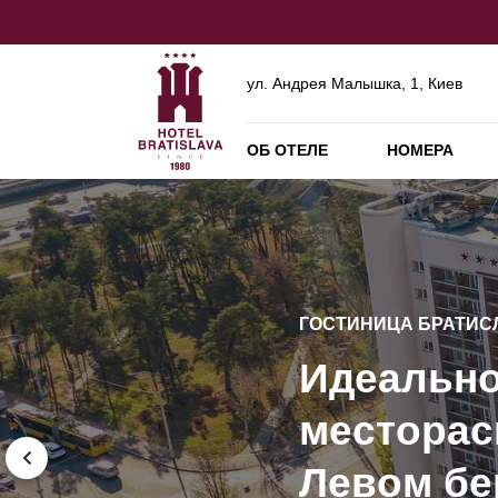
ул. Андрея Малышка, 1, Киев
ОБ ОТЕЛЕ
НОМЕРА
ГОСТИНИЦА БРАТИСЛ
Технолог
ГОСТИНИЦА БРАТИСЛ
конферен
ГОСТИНИЦА БРАТИСЛ
Идеальн
Банкеты 
совреме
ГОСТИНИЦА БРАТИСЛ
месторас
335 комф
400 госте
оборудов
Левом бе