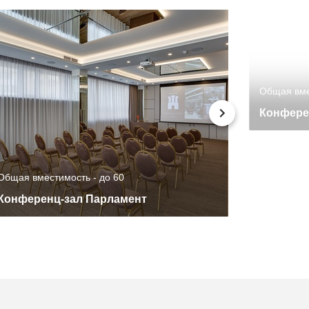
Общая вме
Конфере
Общая вместимость - до 60
Конференц-зал Парламент