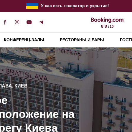
У нас есть генератор и укрытие!
8.8
\ 10
КОНФЕРЕНЦ-ЗАЛЫ
РЕСТОРАНЫ И БАРЫ
ГОСТ
АВА, КИЕВ
ические
АВА, КИЕВ
ции и
АВА, КИЕВ
ое
и корпоративы до
нное
АВА, КИЕВ
положение на
ортабельных
й
ание
регу Киева