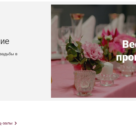
ние
вадьбы в
ц-залы