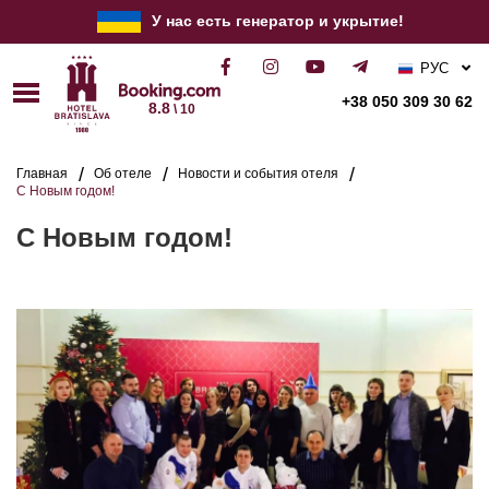
У нас есть генератор и укрытие!
РУС
УКР
+38 050 309 30 62
8.8
\ 10
ENG
Главная
Об отеле
Новости и события отеля
С Новым годом!
С Новым годом!