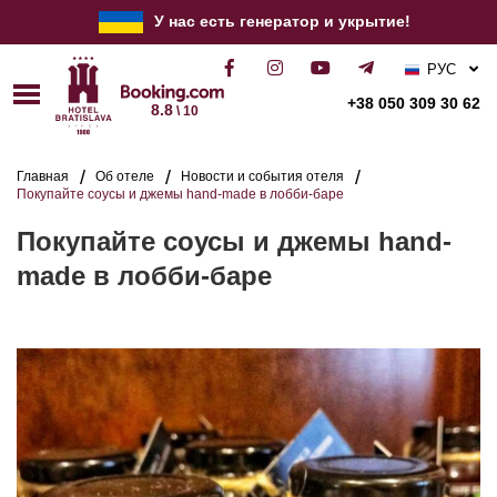
У нас есть генератор и укрытие!
РУС
УКР
+38 050 309 30 62
8.8
\ 10
ENG
Главная
Об отеле
Новости и события отеля
Покупайте соусы и джемы hand-made в лобби-баре
Покупайте соусы и джемы hand-
made в лобби-баре