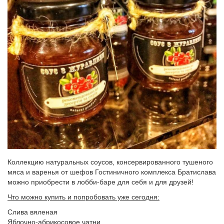
Коллекцию натуральных соусов, консервированного тушеного
мяса и варенья от шефов Гостиничного комплекса Братислава
можно приобрести в лобби-баре для себя и для друзей!
Что можно купить и попробовать уже сегодня:
Слива вяленая
Яблочно-абрикосовое чатни