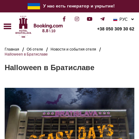
У нас есть генератор и укрытие!
РУС
УКР
+38 050 309 30 62
8.8
\ 10
ENG
Главная
Об отеле
Новости и события отеля
Halloween в Братиславе
Halloween в Братиславе